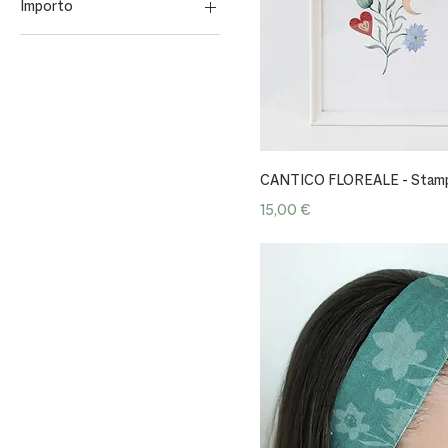
Importo
25
50
75
100
Vista rapida
CANTICO FLOREALE - Stam
Prezzo
15,00 €