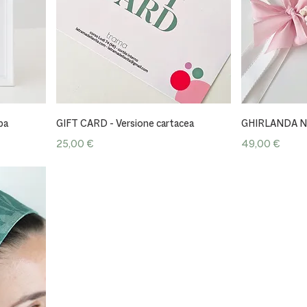
Vista rapida
pa
GIFT CARD - Versione cartacea
GHIRLANDA N
Prezzo
Prezzo
25,00 €
49,00 €