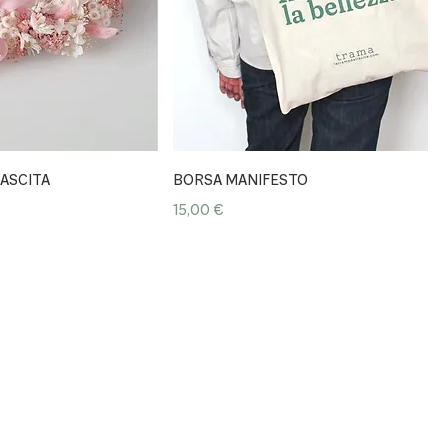
Vista rapida
Vista rapida
ASCITA
BORSA MANIFESTO
Prezzo
15,00 €